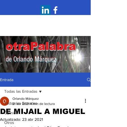
otraPalabra
de Orlando Márquez
Entrada
Todas las Entradas
Orlando Márquez
Todas las Entradas
21 abr 2021
4 min de lectura
DE MIJAIL A MIGUEL
Opinión
Actualizado:
23 abr 2021
Otros