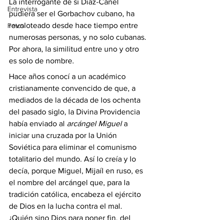
La interrogante de si Díaz-Canel 
Entrevista
pudiera ser el Gorbachov cubano, ha 
revoloteado desde hace tiempo entre 
Fotos
numerosas personas, y no solo cubanas. 
Por ahora, la similitud entre uno y otro 
es solo de nombre.
Hace años conocí a un académico 
cristianamente convencido de que, a 
mediados de la década de los ochenta 
del pasado siglo, la Divina Providencia 
había enviado al 
arcángel Miguel
 a 
iniciar una cruzada por la Unión 
Soviética para eliminar el comunismo 
totalitario del mundo. Así lo creía y lo 
decía, porque Miguel, Mijaíl en ruso, es 
el nombre del arcángel que, para la 
tradición católica, encabeza el ejército 
de Dios en la lucha contra el mal. 
¿Quién sino Dios para poner fin, del 