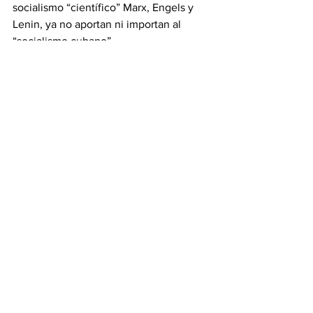
socialismo “científico” Marx, Engels y 
Lenin, ya no aportan ni importan al 
“socialismo cubano”. 
Mijaíl Gorbachov intentó reformar un 
socialismo totalitario poderoso y 
fracasó. Miguel Díaz-Canel intentará 
continuar un socialismo totalitario 
debilitado ya fracasado según sus 
promesas iniciales, aunque todavía con 
capacidad de maniobra. Mijaíl supo 
elegir y cumplir su misión en esta vida, 
asumió riesgos y fracasos. Treinta años 
después, Miguel ha aceptado en Cuba 
una grave responsabilidad que 
demanda decisiones urgentes, por las 
cuales responderá solo él, por muy 
continuador de otros que diga ser. Los 
problemas del país pueden parecer 