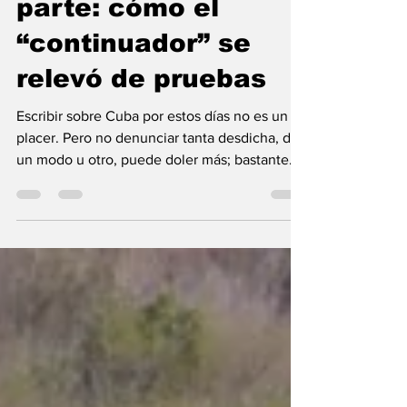
A confesión de
parte: cómo el
“continuador” se
relevó de pruebas
Escribir sobre Cuba por estos días no es un
placer. Pero no denunciar tanta desdicha, de
un modo u otro, puede doler más; bastante
más. Admito que no soy jurista, pero me
gusta leer sobre el tema y me atraen tanto
sus razonamientos teóricos como los
aforismos populares. Uno de ellos volvió a mi
memoria días atrás mientras veía un reel, de
los muchos que invaden el teléfono sin ser
invitados, el cual resume una vieja máxima
jurídica: “A confesión de parte, relevo de
prueba”. “