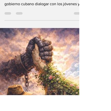
DEBERÍA PASAR
Tras las manifestaciones del 11 de julio de
2021, el cantautor Silvio Rodríguez pidió al
gobierno cubano dialogar con los jóvenes y
escuchar todas las voces. No le hicieron caso.
Hace unas semanas pidió un fusil por si el
ejército de Estados Unidos "se lanza" sobre la
isla, y lo recibió de inmediato. En las fotos se
le ve alegre, empuñando el arma para
defender a una casta dictatorial que se niega
a escuchar a la poblacion. No se debe ignorar
la casi total ineficacia del fusi