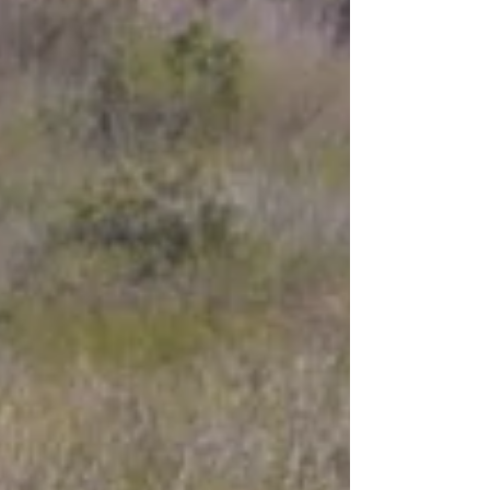
Cuban government to engage in dialogue
with young people and to listen to all voices.
He was ignored. A few weeks ago, however,
he asked for a rifle in case the United States
military “moves in” on the island—and he
received it immediately. In the