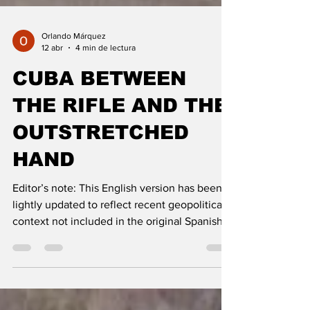
Orlando Márquez
12 abr
4 min de lectura
CUBA BETWEEN
THE RIFLE AND THE
OUTSTRETCHED
HAND
Editor’s note: This English version has been
lightly updated to reflect recent geopolitical
context not included in the original Spanish
publication. After the protests of July 11, 2021,
singer-songwriter Silvio Rodríguez urged the