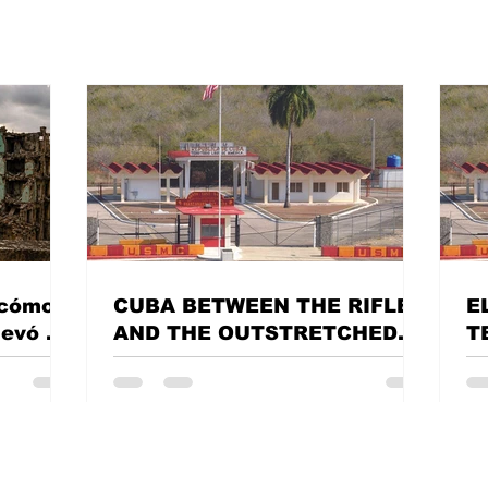
 cómo
CUBA BETWEEN THE RIFLE
E
levó de
AND THE OUTSTRETCHED
T
HAND
D