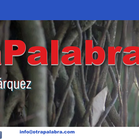
aPalabr
árquez
info@otrapalabra.com